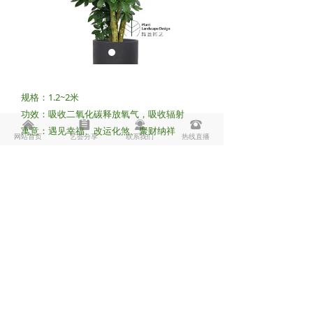
规格：1.2~2米
功效：吸收二氧化碳释放氧气，吸收辐射
낀
뀳
끤
뀰
寓意：遇见幸福、改运化煞、聚财纳祥
网站首页
艺荟分享
联系我们
热线直播
Copyright © 2018-2025
版权所有：
上海异荟园艺有限公司
沪ICP备18045003号-1