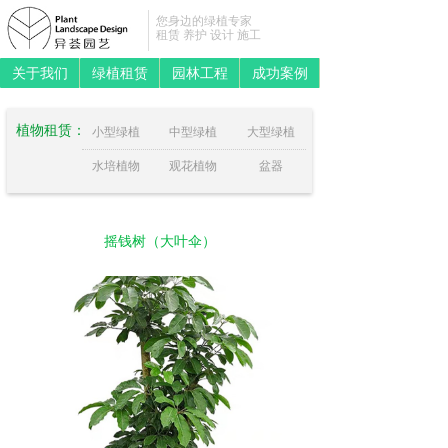
您身边的绿植专家
租赁 养护 设计 施工
关于我们
绿植租赁
园林工程
成功案例
植物租赁：
小型绿植
中型绿植
大型绿植
水培植物
观花植物
盆器
摇钱树（大叶伞）